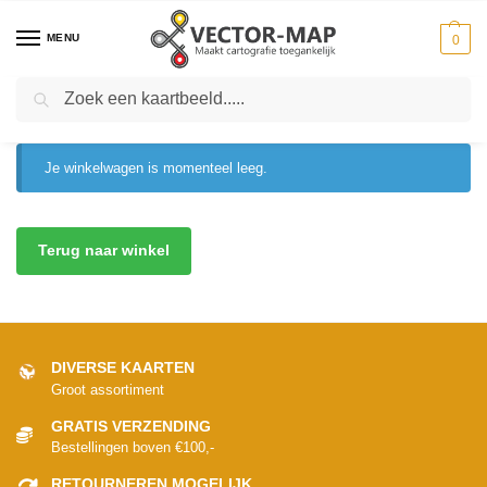
MENU
0
Zoeken
WINKELWAGEN
Je winkelwagen is momenteel leeg.
Terug naar winkel
DIVERSE KAARTEN
Groot assortiment
GRATIS VERZENDING
Bestellingen boven €100,-
RETOURNEREN MOGELIJK