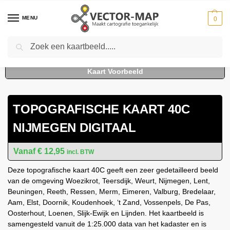
MENU
0
Zoeken
Home
Kaarten
Topografische kaarten
Schaal 1:25000
Topografische Kaart 40C Nijmegen digitaal
-
-
-
-
TOPOGRAFISCHE KAART 40C
NIJMEGEN DIGITAAL
€
12,95
incl. BTW
Deze topografische kaart 40C geeft een zeer gedetailleerd beeld
van de omgeving Woezikrot, Teersdijk, Weurt, Nijmegen, Lent,
Beuningen, Reeth, Ressen, Merm, Eimeren, Valburg, Bredelaar,
Aam, Elst, Doornik, Koudenhoek, ‘t Zand, Vossenpels, De Pas,
Oosterhout, Loenen, Slijk-Ewijk en Lijnden. Het kaartbeeld is
samengesteld vanuit de 1:25.000 data van het kadaster en is