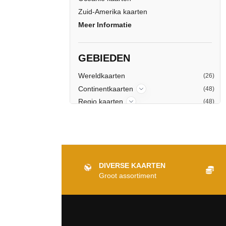
Zuid-Amerika kaarten
Meer Informatie
GEBIEDEN
Wereldkaarten
(26)
Continentkaarten
(48)
Regio kaarten
(48)
Landkaarten
(100)
Provinciekaarten
(125)
Stedenkaarten
(135)
Topografische kaarten
(771)
DIVERSE KAARTEN
Groot assortiment
KAART TYPES
Gemeentekaarten
Luchtfotos