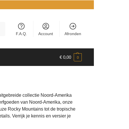
en
F.A.Q.
Account
Afronden
€
0,00
0
itgebreide collectie Noord-Amerika
 erfgoeden van Noord-Amerika, onze
euze Rocky Mountains tot de tropische
ls. Verrijk je kennis en versier je