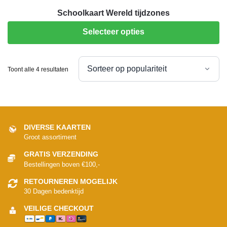
Schoolkaart Wereld tijdzones
Selecteer opties
Toont alle 4 resultaten
DIVERSE KAARTEN
Groot assortiment
GRATIS VERZENDING
Bestellingen boven €100,-
RETOURNEREN MOGELIJK
30 Dagen bedenktijd
VEILIGE CHECKOUT