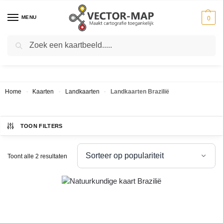
MENU
0
Zoeken
LANDKAARTEN BRAZILIË
Home
Kaarten
Landkaarten
Landkaarten Brazilië
-
-
-
TOON FILTERS
Toont alle 2 resultaten