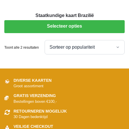
Staatkundige kaart Brazilië
Selecteer opties
Toont alle 2 resultaten
DIVERSE KAARTEN
Groot assortiment
GRATIS VERZENDING
Bestellingen boven €100,-
RETOURNEREN MOGELIJK
30 Dagen bedenktijd
VEILIGE CHECKOUT