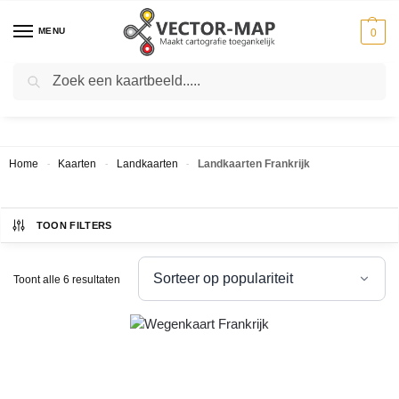
MENU
0
Zoeken
LANDKAARTEN FRANKRIJK
Home
Kaarten
Landkaarten
Landkaarten Frankrijk
-
-
-
TOON FILTERS
Toont alle 6 resultaten