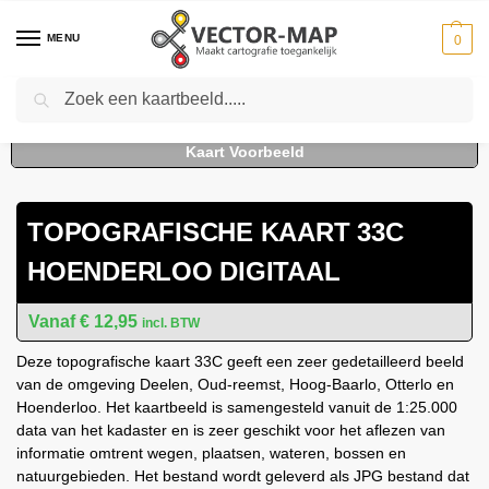
MENU
0
Zoeken
Home
Kaarten
Topografische kaarten
Schaal 1:25000
Topografische Kaart 33C Hoenderloo digitaal
-
-
-
-
TOPOGRAFISCHE KAART 33C
HOENDERLOO DIGITAAL
€
12,95
incl. BTW
Deze topografische kaart 33C geeft een zeer gedetailleerd beeld
van de omgeving Deelen, Oud-reemst, Hoog-Baarlo, Otterlo en
Hoenderloo. Het kaartbeeld is samengesteld vanuit de 1:25.000
data van het kadaster en is zeer geschikt voor het aflezen van
informatie omtrent wegen, plaatsen, wateren, bossen en
natuurgebieden. Het bestand wordt geleverd als JPG bestand dat