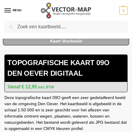
MENU
0
Zoeken
Home
Kaarten
Topografische kaarten
Schaal 1:50000
Topografische kaart 09O Den Oever digitaal
-
-
-
-
TOPOGRAFISCHE KAART 09O
DEN OEVER DIGITAAL
€
12,95
incl. BTW
Deze topografische kaart 09O geeft een zeer gedetailleerd beeld
van de omgeving Den Oever. Het kaartbeeld is afgebeeld in de
schaal 1:50.000 en is zeer geschikt voor het aflezen van
informatie omtrent wegen, plaatsen, wateren, bossen en
natuurgebieden. Het bestand wordt geleverd als JPG bestand dat
is opgemaakt in een CMYK kleuren profiel.