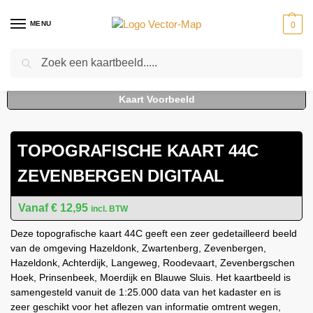
MENU
0
Zoeken
Home
Kaarten
Topografische kaarten
Schaal 1:25000
Topografische Kaart 44C Zevenbergen digitaal
-
-
-
-
TOPOGRAFISCHE KAART 44C
ZEVENBERGEN DIGITAAL
€
12,95
incl. BTW
Deze topografische kaart 44C geeft een zeer gedetailleerd beeld
van de omgeving Hazeldonk, Zwartenberg, Zevenbergen,
Hazeldonk, Achterdijk, Langeweg, Roodevaart, Zevenbergschen
Hoek, Prinsenbeek, Moerdijk en Blauwe Sluis. Het kaartbeeld is
samengesteld vanuit de 1:25.000 data van het kadaster en is
zeer geschikt voor het aflezen van informatie omtrent wegen,