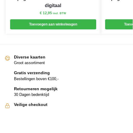
digitaal
€
12,95
incl. BTW
Toevoegen aan winkelwagen
Toev
Diverse kaarten
Groot assortiment
Gratis verzending
Bestellingen boven €100,-
Retourneren mogelijk
30 Dagen bedenktijd
Veilige checkout