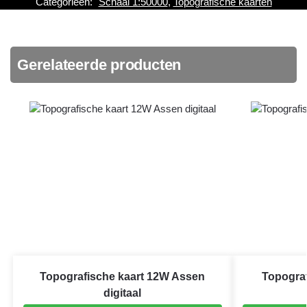
Categorieën:
Schaal 1:50000
,
Topografische kaarten
Gerelateerde producten
Topografische kaart 12W Assen
Topograf
digitaal