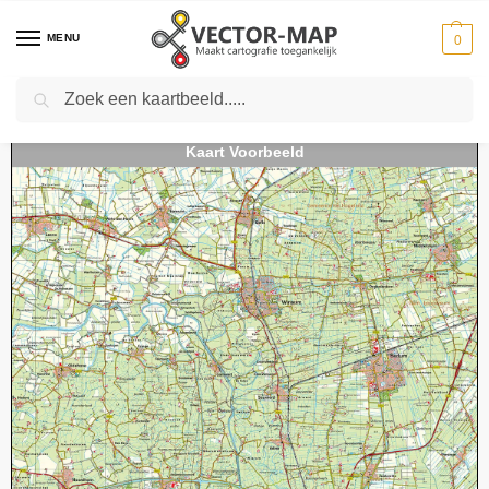
MENU
0
Zoeken
Home
Kaarten
Topografische kaarten
Schaal 1:50000
Topografische kaart 07W Groningen digitaal
-
-
-
-