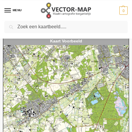
MENU
0
Zoeken
Home
Kaarten
Topografische kaarten
Schaal 1:25000
Topografische Kaart 57B Bergeijk digitaal
-
-
-
-