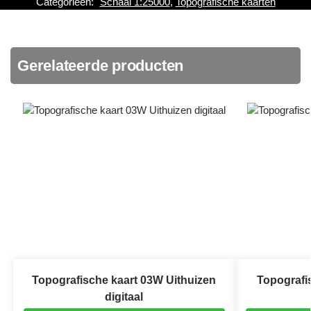
Categorieën:
Schaal 1:25000
,
Topografische kaarten
Gerelateerde producten
Topografische kaart 03W Uithuizen
Topografi
digitaal