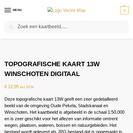
MENU
0
Zoeken
Home
Kaarten
Topografische kaarten
Schaal 1:50000
Topografische kaart 13W Winschoten digitaal
-
-
-
-
TOPOGRAFISCHE KAART 13W
WINSCHOTEN DIGITAAL
€
12,95
incl. BTW
Deze topografische kaart 13W geeft een zeer gedetailleerd
beeld van de omgeving Oude Pekela, Stadskanaal en
Winschoten. Het kaartbeeld is afgebeeld in de schaal 1:50.000
en is zeer geschikt voor het aflezen van informatie omtrent
wegen, plaatsen, wateren, bossen en natuurgebieden. Het
bestand wordt geleverd als JPG bestand dat is opgemaakt in