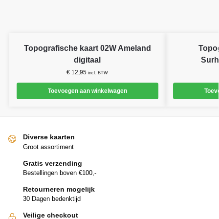
Topografische kaart 02W Ameland
Topog
digitaal
Surh
€
12,95
incl. BTW
Toevoegen aan winkelwagen
Toev
Diverse kaarten
Groot assortiment
Gratis verzending
Bestellingen boven €100,-
Retourneren mogelijk
30 Dagen bedenktijd
Veilige checkout