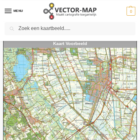
MENU
0
Zoeken
Home
Kaarten
Topografische kaarten
Schaal 1:50000
Topografische kaart 12O Veendam digitaal
-
-
-
-