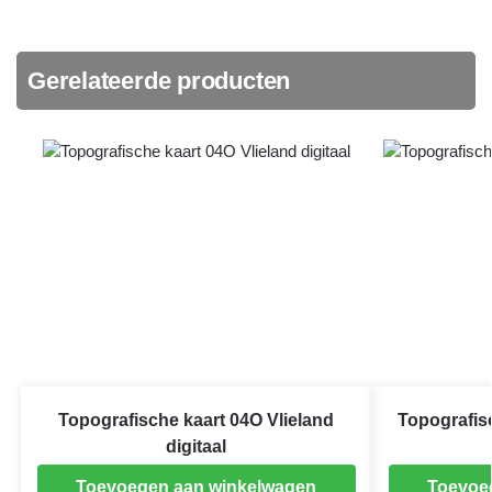
Gerelateerde producten
Topografische kaart 04O Vlieland
Topografis
digitaal
Toevoegen aan winkelwagen
Toevoe