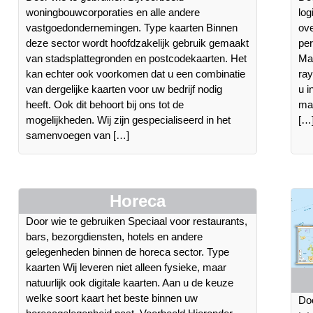
woningbouwcorporaties en alle andere
log
vastgoedondernemingen. Type kaarten Binnen
ove
deze sector wordt hoofdzakelijk gebruik gemaakt
per
van stadsplattegronden en postcodekaarten. Het
Ma
kan echter ook voorkomen dat u een combinatie
ray
van dergelijke kaarten voor uw bedrijf nodig
u i
heeft. Ook dit behoort bij ons tot de
ma
mogelijkheden. Wij zijn gespecialiseerd in het
[…
samenvoegen van […]
Horeca
Door wie te gebruiken Speciaal voor restaurants,
bars, bezorgdiensten, hotels en andere
gelegenheden binnen de horeca sector. Type
kaarten Wij leveren niet alleen fysieke, maar
natuurlijk ook digitale kaarten. Aan u de keuze
welke soort kaart het beste binnen uw
Doo