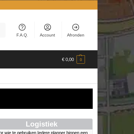
en
F.A.Q.
Account
Afronden
€
0,00
0
Logistiek
r wie te gebruiken Iedere planner binnen een