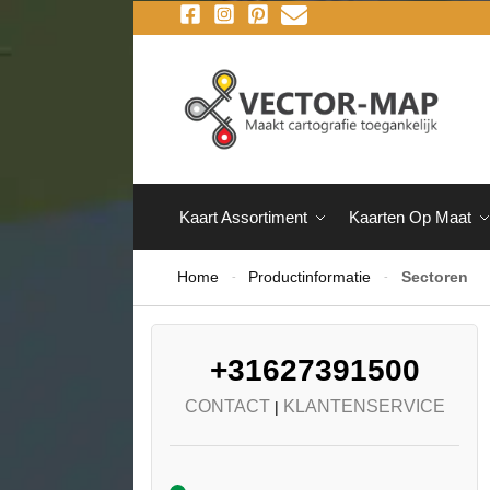
Kaart Assortiment
Kaarten Op Maat
Home
Productinformatie
Sectoren
-
-
+31627391500
CONTACT
KLANTENSERVICE
|