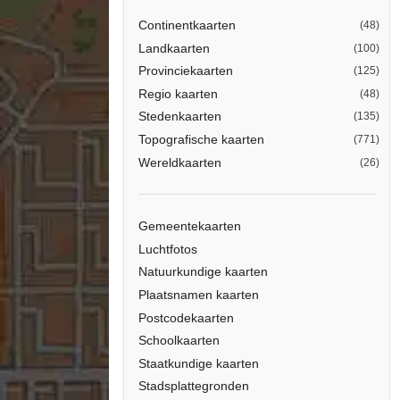
Continentkaarten
(48)
Landkaarten
(100)
Provinciekaarten
(125)
Regio kaarten
(48)
Stedenkaarten
(135)
Topografische kaarten
(771)
Wereldkaarten
(26)
Gemeentekaarten
Luchtfotos
Natuurkundige kaarten
Plaatsnamen kaarten
Postcodekaarten
Schoolkaarten
Staatkundige kaarten
Stadsplattegronden