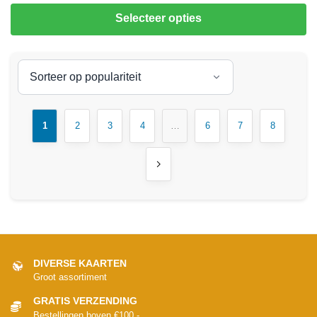
Selecteer opties
1
2
3
4
…
6
7
8
DIVERSE KAARTEN
Groot assortiment
GRATIS VERZENDING
Bestellingen boven €100,-