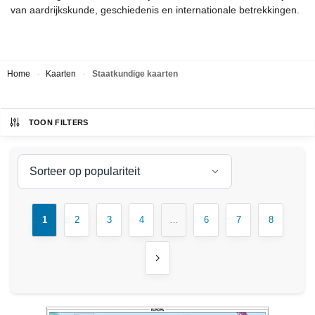
van aardrijkskunde, geschiedenis en internationale betrekkingen.
Home
Kaarten
Staatkundige kaarten
-
-
TOON FILTERS
1
2
3
4
…
6
7
8