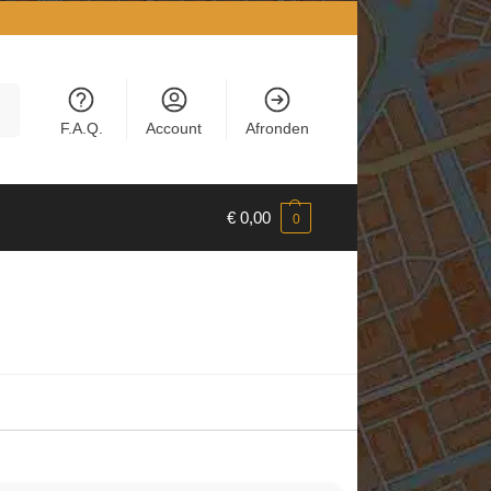
en
F.A.Q.
Account
Afronden
€
0,00
0