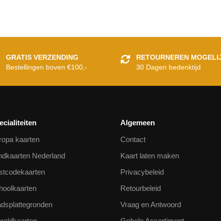
GRATIS VERZENDING
RETOURNEREN MOGELI
Bestellingen boven €100,-
30 Dagen bedenktijd
ecialiteiten
Algemeen
ropa kaarten
Contact
ndkaarten Nederland
Kaart laten maken
stcodekaarten
Privacybeleid
hoolkaarten
Retourbeleid
adsplattegronden
Vraag en Antwoord
reldkaarten
Gehele Assortiment