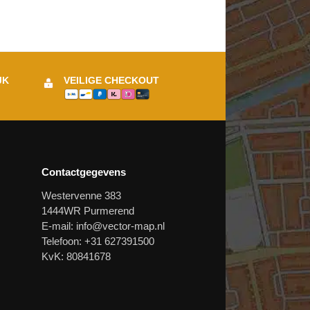
JK
VEILIGE CHECKOUT
Contactgegevens
Westervenne 383
1444WR Purmerend
E-mail:
info@vector-map.nl
Telefoon: +31 627391500
KvK: 80841678