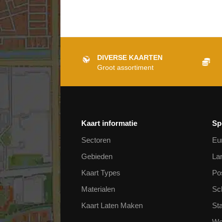
Actueel
F.A.Q.
Gemeente landkaarten
DIVERSE KAARTEN
Groot assortiment
Natuurkundige landkaarten
Postcode landkaarten
Staatkundige Landkaarten
Thematische landkaarten
Meer Informatie
Kaart informatie
Sp
Sectoren
Eu
GEBIEDEN
Gebieden
La
Wereldkaarten
(26)
Kaart Types
Po
Continentkaarten
(48)
Materialen
Sc
Regio kaarten
(48)
Kaart Laten Maken
St
Landkaarten
(100)
Provinciekaarten
(125)
We