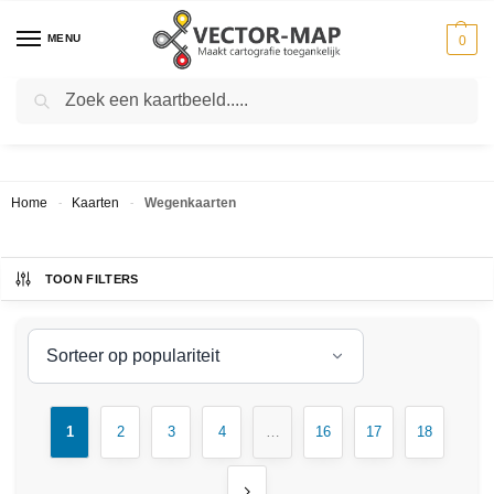
MENU
0
Zoeken
WEGENKAARTEN
Home
Kaarten
Wegenkaarten
-
-
TOON FILTERS
1
2
3
4
…
16
17
18