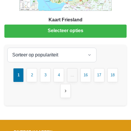
Kaart Friesland
Selecteer opties
1
2
3
4
…
16
17
18