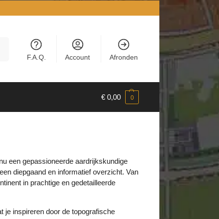
en
F.A.Q.
Account
Afronden
€
0,00
0
e nu een gepassioneerde aardrijkskundige
een diepgaand en informatief overzicht. Van
ntinent in prachtige en gedetailleerde
je inspireren door de topografische