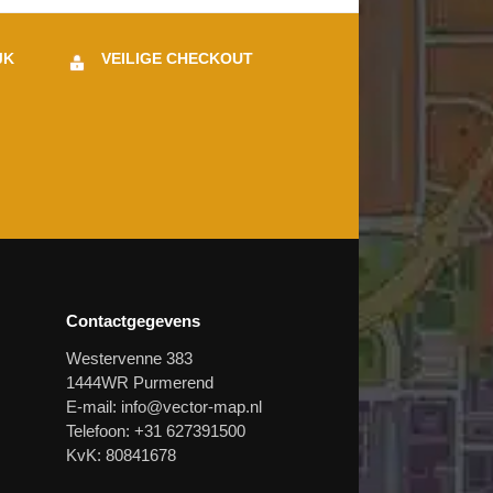
JK
VEILIGE CHECKOUT
Contactgegevens
Westervenne 383
1444WR Purmerend
E-mail:
info@vector-map.nl
Telefoon: +31 627391500
KvK: 80841678