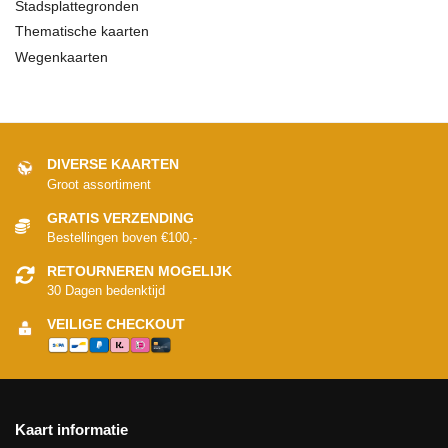
Stadsplattegronden
Thematische kaarten
Wegenkaarten
DIVERSE KAARTEN
Groot assortiment
GRATIS VERZENDING
Bestellingen boven €100,-
RETOURNEREN MOGELIJK
30 Dagen bedenktijd
VEILIGE CHECKOUT
Kaart informatie