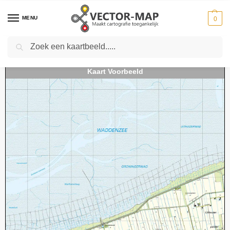
MENU
0
Zoeken
Home
Kaarten
Topografische kaarten
Schaal 1:25000
Topografische Kaart 03D Usquert digitaal
-
-
-
-