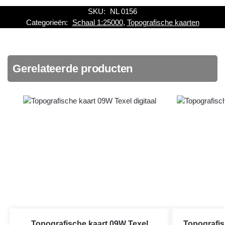
SKU:
NL 0156
Categorieën:
Schaal 1:25000
,
Topografische kaarten
Gerelateerde producten
Topografische kaart 09W Texel
Topografis