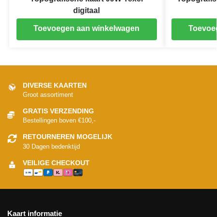
digitaal
Toevoegen aan winkelwagen
Toevoe
DIVERSE KAARTEN
Groot assortiment
GRATIS VERZENDING
Bestellingen boven €100,-
RETOURNEREN MOGELIJK
30 Dagen bedenktijd
VEILIGE CHECKOUT
Kaart informatie