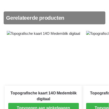
Gerelateerde producten
Topografische kaart 14O Medemblik
Topografi
digitaal
Toevoegen aan winkelwagen
Toevoe