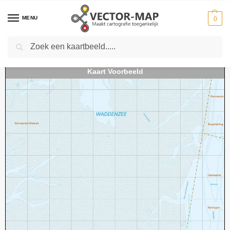
MENU
0
Zoeken
Home
Kaarten
Topografische kaarten
Schaal 1:25000
Topografische kaart 04H Wolfshoek digitaal
-
-
-
-