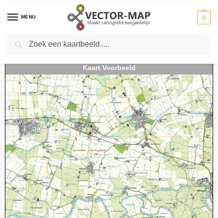
MENU
0
Zoeken
Home
Kaarten
Topografische kaarten
Schaal 1:25000
Topografische Kaart 07A Ezinge digitaal
-
-
-
-