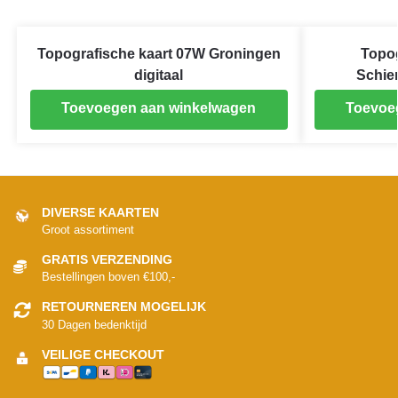
Topografische kaart 07W Groningen
Topog
digitaal
Schie
Toevoegen aan winkelwagen
Toevoe
DIVERSE KAARTEN
Groot assortiment
GRATIS VERZENDING
Bestellingen boven €100,-
RETOURNEREN MOGELIJK
30 Dagen bedenktijd
VEILIGE CHECKOUT