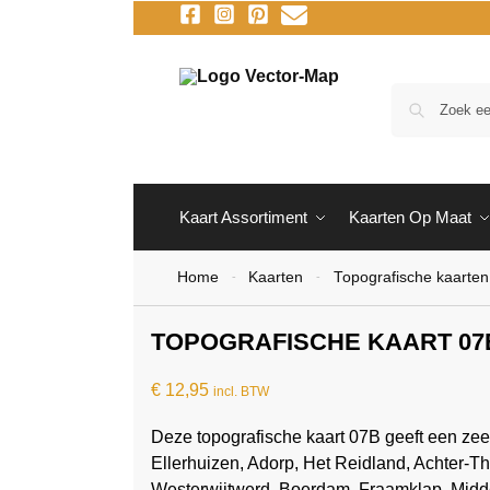
Kaart Assortiment
Kaarten Op Maat
Home
Kaarten
Topografische kaarten
-
-
TOPOGRAFISCHE KAART 07
€
12,95
incl. BTW
Deze topografische kaart 07B geeft een ze
Ellerhuizen, Adorp, Het Reidland, Achter-
Westerwijtwerd, Boerdam, Fraamklap, Midd