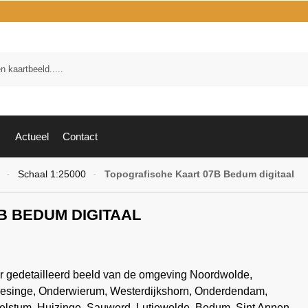
Zoek
Actueel
Contact
Schaal 1:25000
Topografische Kaart 07B Bedum digitaal
-
-
B BEDUM DIGITAAL
er gedetailleerd beeld van de omgeving Noordwolde,
Thesinge, Onderwierum, Westerdijkshorn, Onderdendam,
elstum, Huizinge, Sauwerd, Lutjewolde, Bedum, Sint Annen,