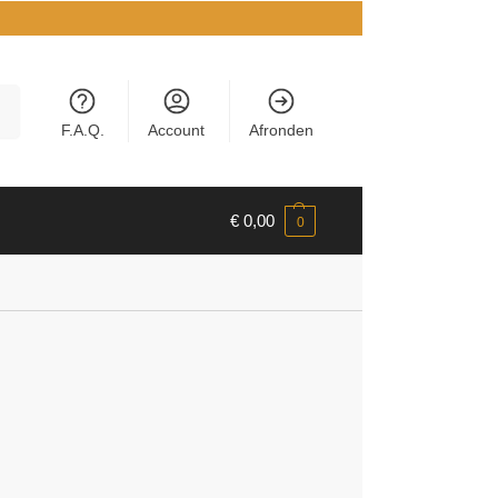
en
F.A.Q.
Account
Afronden
€
0,00
0