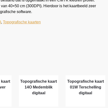
 bestand dat is opgemaakt in een CMYK kleuren profiel.
 van 40×50 cm (300DPI). Hierdoor is het kaartbeeld zeer
grafische software.
0
,
Topografische kaarten
 kaart
Topografische kaart
Topografische kaart
ver
14O Medemblik
01W Terschelling
digitaal
digitaal