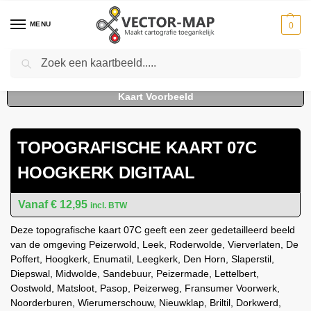
MENU
0
Zoeken
Home
Kaarten
Topografische kaarten
Schaal 1:25000
Topografische Kaart 07C Hoogkerk digitaal
-
-
-
-
TOPOGRAFISCHE KAART 07C
HOOGKERK DIGITAAL
€
12,95
incl. BTW
Deze topografische kaart 07C geeft een zeer gedetailleerd beeld
van de omgeving Peizerwold, Leek, Roderwolde, Vierverlaten, De
Poffert, Hoogkerk, Enumatil, Leegkerk, Den Horn, Slaperstil,
Diepswal, Midwolde, Sandebuur, Peizermade, Lettelbert,
Oostwold, Matsloot, Pasop, Peizerweg, Fransumer Voorwerk,
Noorderburen, Wierumerschouw, Nieuwklap, Briltil, Dorkwerd,