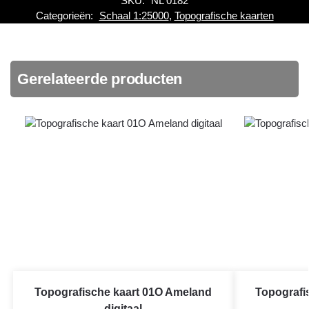
SKU:
NL 0182
Categorieën:
Schaal 1:25000
,
Topografische kaarten
Gerelateerde producten
Topografische kaart 01O Ameland
Topografi
digitaal