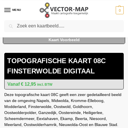
MENU
0
Zoeken
Home
Kaarten
Topografische kaarten
Schaal 1:25000
Topografische Kaart 08C Finsterwolde digitaal
-
-
-
-
TOPOGRAFISCHE KAART 08C
FINSTERWOLDE DIGITAAL
€
12,95
incl. BTW
Deze topografische kaart 08C geeft een zeer gedetailleerd beeld
van de omgeving Napels, Midwolda, Kromme-Elleboog,
Modderland, Finsterwolde, Oostwold, Goldhoorn,
Oostwolderpolder, Ganzedijk, Oostereinde, Heiligerlee,
Scheemdermeer, Eextahaven, Ekamp, Beerta, Niesoord,
Meerland, Oostwolderhamrik, Nieuwolda-Oost en Blauwe Stad.