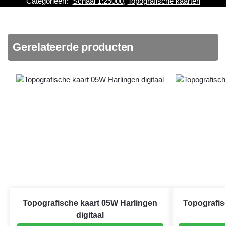
Categorieën:
Schaal 1:25000
,
Topografische kaarten
Gerelateerde producten
Topografische kaart 05W Harlingen
Topografis
digitaal