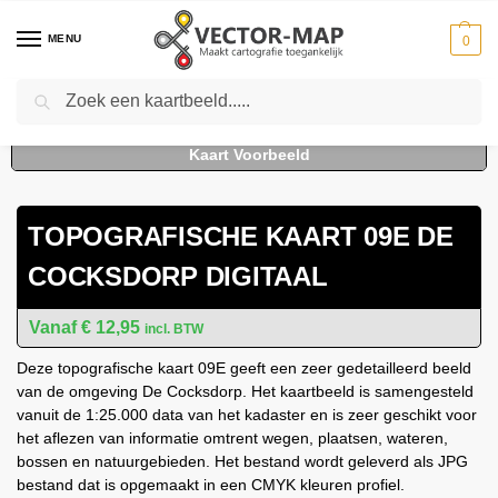
MENU
0
Zoeken
Home
Kaarten
Topografische kaarten
Schaal 1:25000
Topografische Kaart 09E De Cocksdorp digitaal
-
-
-
-
TOPOGRAFISCHE KAART 09E DE
COCKSDORP DIGITAAL
€
12,95
incl. BTW
Deze topografische kaart 09E geeft een zeer gedetailleerd beeld
van de omgeving De Cocksdorp. Het kaartbeeld is samengesteld
vanuit de 1:25.000 data van het kadaster en is zeer geschikt voor
het aflezen van informatie omtrent wegen, plaatsen, wateren,
bossen en natuurgebieden. Het bestand wordt geleverd als JPG
bestand dat is opgemaakt in een CMYK kleuren profiel.