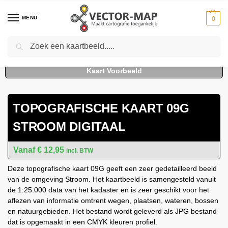
MENU
0
Zoeken
Home
Kaarten
Topografische kaarten
Schaal 1:25000
Topografische Kaart 09G Stroom digitaal
-
-
-
-
TOPOGRAFISCHE KAART 09G
STROOM DIGITAAL
€
12,95
incl. BTW
Deze topografische kaart 09G geeft een zeer gedetailleerd beeld
van de omgeving Stroom. Het kaartbeeld is samengesteld vanuit
de 1:25.000 data van het kadaster en is zeer geschikt voor het
aflezen van informatie omtrent wegen, plaatsen, wateren, bossen
en natuurgebieden. Het bestand wordt geleverd als JPG bestand
dat is opgemaakt in een CMYK kleuren profiel.