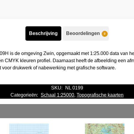
Beschrijving
Beoordelingen
0
 09H is de omgeving Zwin, opgemaakt met 1:25.000 data van het
en CMYK kleuren profiel. Daarnaast heeft de afbeelding een af
kt voor drukwerk of nabewerking met grafische software.
SKU:
NL 0199
Categorieën:
Schaal 1:25000
,
Topografische kaarten