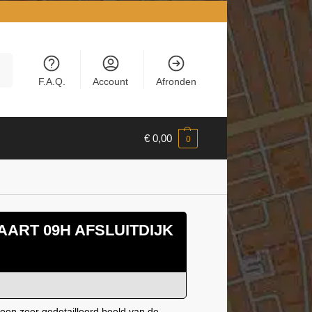
en
F.A.Q.
Account
Afronden
€
0,00
0
l
ART 09H AFSLUITDIJK
een zeer gedetailleerd beeld van de