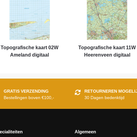
Topografische kaart 02W
Topografische kaart 11W
Ameland digitaal
Heerenveen digitaal
GRATIS VERZENDING
RETOURNEREN MOGELI
Bestellingen boven €100,-
30 Dagen bedenktijd
ecialiteiten
Algemeen