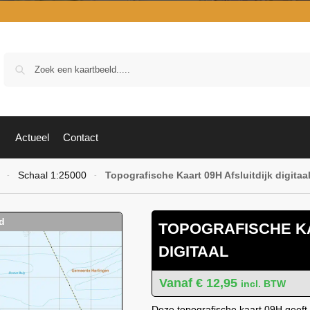
Zoek
Actueel
Contact
Schaal 1:25000
Topografische Kaart 09H Afsluitdijk digitaa
-
-
TOPOGRAFISCHE KA
DIGITAAL
€
12,95
incl. BTW
Deze topografische kaart 09H geeft 