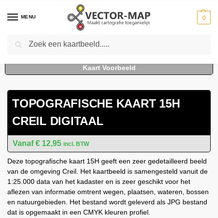
MENU
0
Zoeken
Home
Kaarten
Topografische kaarten
Schaal 1:25000
Topografische Kaart 15H Creil digitaal
-
-
-
-
TOPOGRAFISCHE KAART 15H
CREIL DIGITAAL
€
12,95
incl. BTW
Deze topografische kaart 15H geeft een zeer gedetailleerd beeld
van de omgeving Creil. Het kaartbeeld is samengesteld vanuit de
1:25.000 data van het kadaster en is zeer geschikt voor het
aflezen van informatie omtrent wegen, plaatsen, wateren, bossen
en natuurgebieden. Het bestand wordt geleverd als JPG bestand
dat is opgemaakt in een CMYK kleuren profiel.