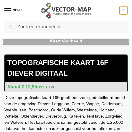
MENU
0
Zoeken
Home
Kaarten
Topografische kaarten
Schaal 1:25000
Topografische Kaart 16F Diever digitaal
-
-
-
-
TOPOGRAFISCHE KAART 16F
DIEVER DIGITAAL
€
12,95
incl. BTW
Deze topografische kaart 16F geeft een zeer gedetailleerd beeld
van de omgeving Diever, Leggeloo, Zoerte, Wapse, Doldersum,
Veenhuizen, Boschoord, Oude Willem, Westeinde, Holtland,
Wittelte, Oldendiever, Dieverbrug, Kalteren, TenHave, Zorgvlied
en Wateren. Het kaartbeeld is samengesteld vanuit de 1:25.000
data van het kadaster en is zeer geschikt voor het aflezen van