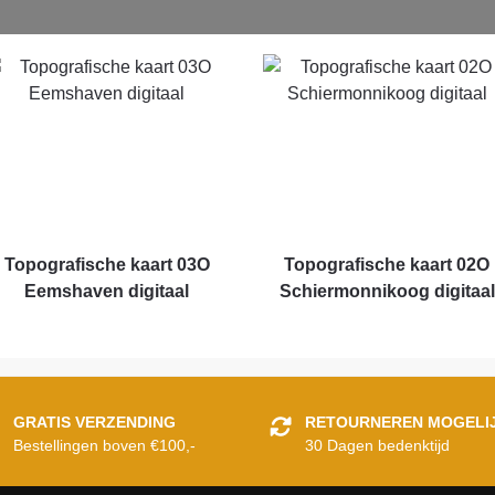
Topografische kaart 03O
Topografische kaart 02O
Eemshaven digitaal
Schiermonnikoog digitaal
GRATIS VERZENDING
RETOURNEREN MOGELI
Bestellingen boven €100,-
30 Dagen bedenktijd