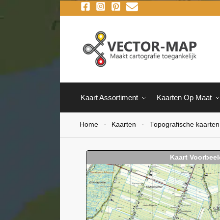
Kaart Assortiment
Kaarten Op Maat
Home
Kaarten
Topografische kaarten
-
-