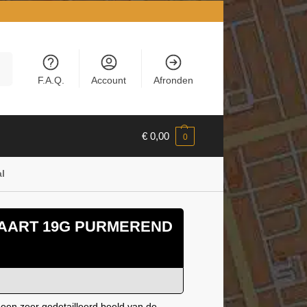
en
F.A.Q.
Account
Afronden
€
0,00
0
l
AART 19G PURMEREND
 een zeer gedetailleerd beeld van de