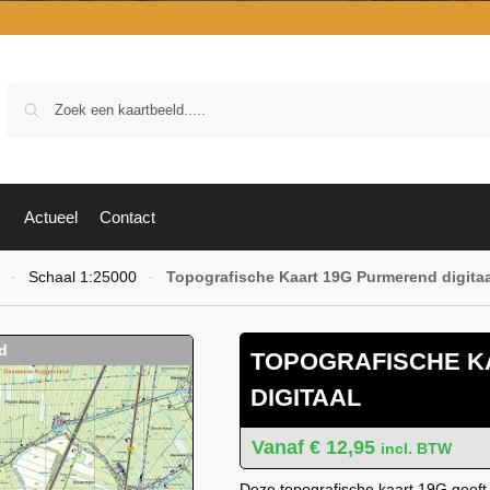
Zoek
Actueel
Contact
Schaal 1:25000
Topografische Kaart 19G Purmerend digitaa
-
-
TOPOGRAFISCHE K
DIGITAAL
€
12,95
incl. BTW
Deze topografische kaart 19G geeft