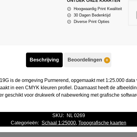
ONTDEK ONZE KAARTEN
Hoogwaardig Print Kwaliteit
30 Dagen Bedenktijd
Diverse Print Opties
Beschrijving
Beoordelingen
0
 19G is de omgeving Purmerend, opgemaakt met 1:25.000 data v
aakt in een CMYK kleuren profiel. Daarnaast heeft de afbeeld
eer geschikt voor drukwerk of nabewerking met grafische softwar
SKU:
NL 0269
Categorieën:
Schaal 1:25000
,
Topografische kaarten