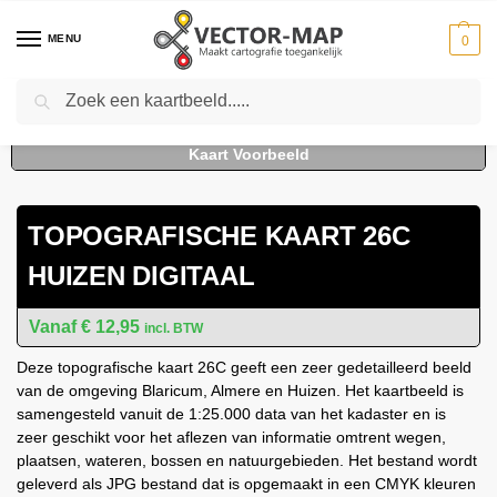
MENU
0
Zoeken
Home
Kaarten
Topografische kaarten
Schaal 1:25000
Topografische Kaart 26C Huizen digitaal
-
-
-
-
TOPOGRAFISCHE KAART 26C
HUIZEN DIGITAAL
€
12,95
incl. BTW
Deze topografische kaart 26C geeft een zeer gedetailleerd beeld
van de omgeving Blaricum, Almere en Huizen. Het kaartbeeld is
samengesteld vanuit de 1:25.000 data van het kadaster en is
zeer geschikt voor het aflezen van informatie omtrent wegen,
plaatsen, wateren, bossen en natuurgebieden. Het bestand wordt
geleverd als JPG bestand dat is opgemaakt in een CMYK kleuren