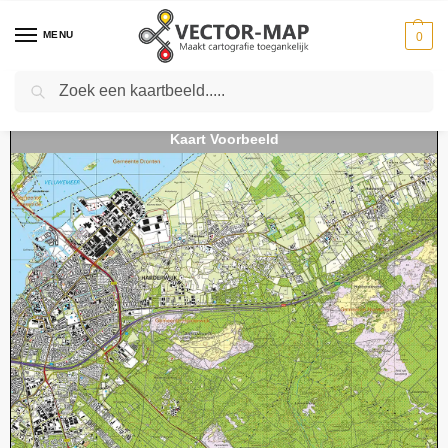
MENU
0
Zoeken
Home
Kaarten
Topografische kaarten
Schaal 1:25000
Topografische Kaart 26H Harderwijk digitaal
-
-
-
-