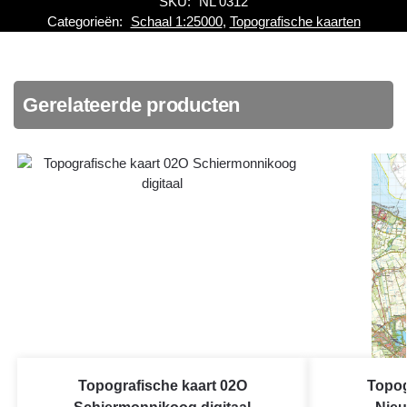
SKU:
NL 0312
Categorieën:
Schaal 1:25000
,
Topografische kaarten
Gerelateerde producten
Topografische kaart 02O
Topog