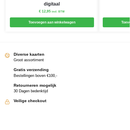
digitaal
€
12,95
incl. BTW
Toevoegen aan winkelwagen
Toev
Diverse kaarten
Groot assortiment
Gratis verzending
Bestellingen boven €100,-
Retourneren mogelijk
30 Dagen bedenktijd
Veilige checkout