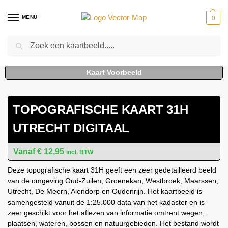
MENU
0
Zoeken
Home
Kaarten
Topografische kaarten
Schaal 1:25000
Topografische Kaart 31H Utrecht digitaal
-
-
-
-
TOPOGRAFISCHE KAART 31H
UTRECHT DIGITAAL
€
12,95
incl. BTW
Deze topografische kaart 31H geeft een zeer gedetailleerd beeld
van de omgeving Oud-Zuilen, Groenekan, Westbroek, Maarssen,
Utrecht, De Meern, Alendorp en Oudenrijn. Het kaartbeeld is
samengesteld vanuit de 1:25.000 data van het kadaster en is
zeer geschikt voor het aflezen van informatie omtrent wegen,
plaatsen, wateren, bossen en natuurgebieden. Het bestand wordt