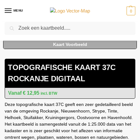
MENU
0
Zoeken
Home
Kaarten
Topografische kaarten
Schaal 1:25000
Topografische Kaart 37C Rockanje digitaal
-
-
-
-
TOPOGRAFISCHE KAART 37C
ROCKANJE DIGITAAL
€
12,95
incl. BTW
Deze topografische kaart 37C geeft een zeer gedetailleerd beeld
van de omgeving Rockanje, Nieuwenhoorn, Strype, Tinte,
Helhoek, Stuifakker, Kruiningergors, Oostvoorne en Havenhoofd.
Het kaartbeeld is samengesteld vanuit de 1:25.000 data van het
kadaster en is zeer geschikt voor het aflezen van informatie
omtrent wegen, plaatsen, wateren, bossen en natuurgebieden.