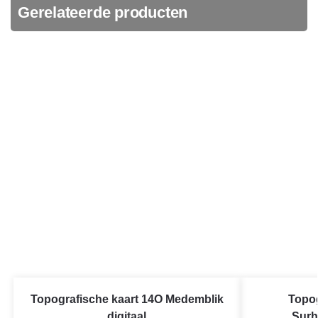
Gerelateerde producten
Topografische kaart 14O Medemblik
Topog
digitaal
Surh