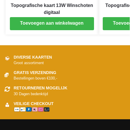
Topografische kaart 13W Winschoten
Topografis
digitaal
Toevoegen aan winkelwagen
Toevoe
DIVERSE KAARTEN
Groot assortiment
GRATIS VERZENDING
Bestellingen boven €100,-
RETOURNEREN MOGELIJK
30 Dagen bedenktijd
VEILIGE CHECKOUT