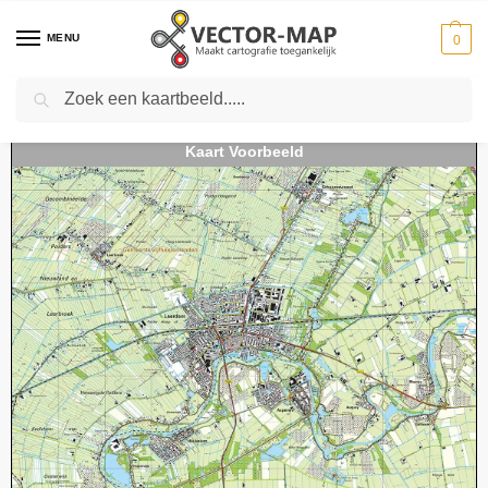
MENU
0
Zoeken
Home
Kaarten
Topografische kaarten
Schaal 1:25000
Topografische Kaart 38H Leerdam digitaal
-
-
-
-