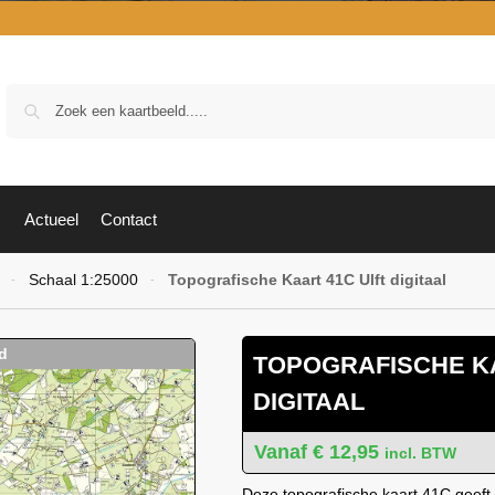
Zoek
Actueel
Contact
Schaal 1:25000
Topografische Kaart 41C Ulft digitaal
-
-
TOPOGRAFISCHE KA
DIGITAAL
€
12,95
incl. BTW
Deze topografische kaart 41C geeft 