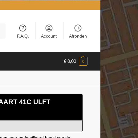
en
F.A.Q.
Account
Afronden
€
0,00
0
ART 41C ULFT
een zeer gedetailleerd beeld van de