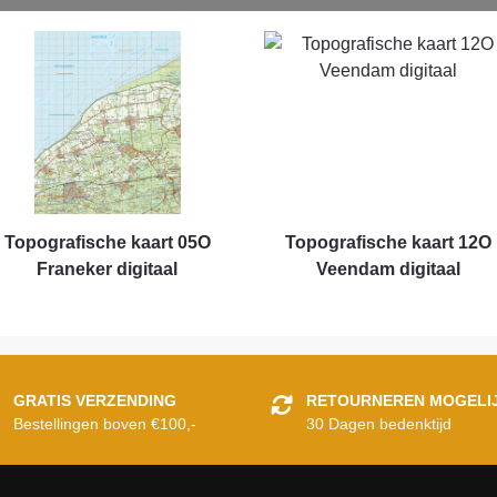
Topografische kaart 05O
Topografische kaart 12O
Franeker digitaal
Veendam digitaal
GRATIS VERZENDING
RETOURNEREN MOGELI
Bestellingen boven €100,-
30 Dagen bedenktijd