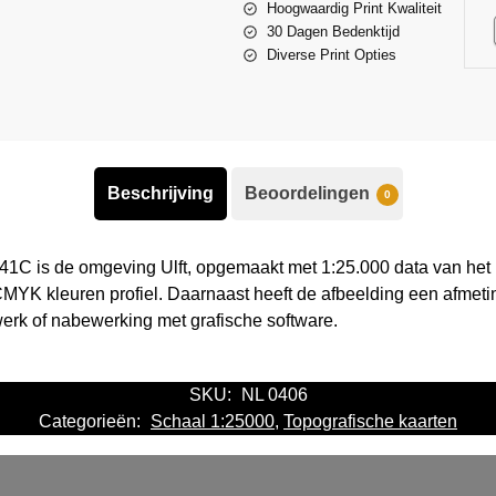
Hoogwaardig Print Kwaliteit
30 Dagen Bedenktijd
Diverse Print Opties
Beschrijving
Beoordelingen
0
41C is de omgeving Ulft, opgemaakt met 1:25.000 data van het 
MYK kleuren profiel. Daarnaast heeft de afbeelding een afmeti
werk of nabewerking met grafische software.
SKU:
NL 0406
Categorieën:
Schaal 1:25000
,
Topografische kaarten