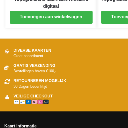
digitaal
Toevoegen aan winkelwagen
Toevoe
DIVERSE KAARTEN
Groot assortiment
GRATIS VERZENDING
Bestellingen boven €100,-
RETOURNEREN MOGELIJK
30 Dagen bedenktijd
VEILIGE CHECKOUT
Kaart informatie