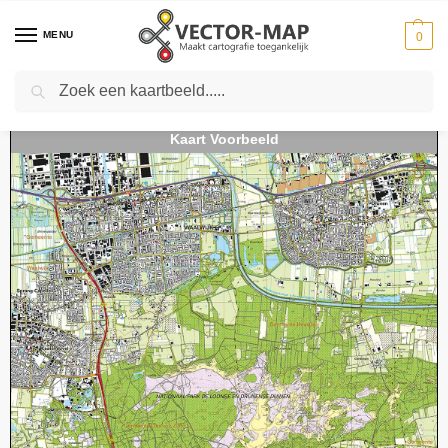
MENU
0
Zoeken
Home
Kaarten
Topografische kaarten
Schaal 1:25000
Topografische Kaart 44H Waalwijk digitaal
-
-
-
-