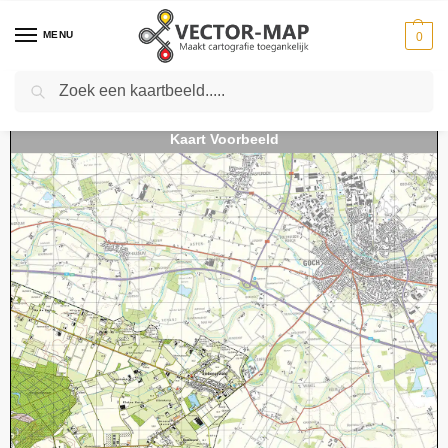
MENU
0
Zoeken
Home
Kaarten
Topografische kaarten
Schaal 1:25000
Topografische Kaart 46G Nieuw-Bergen digitaal
-
-
-
-