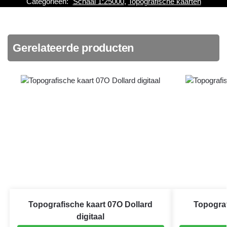
Categorieën:
Schaal 1:25000
,
Topografische kaarten
Gerelateerde producten
Topografische kaart 07O Dollard
Topograf
digitaal