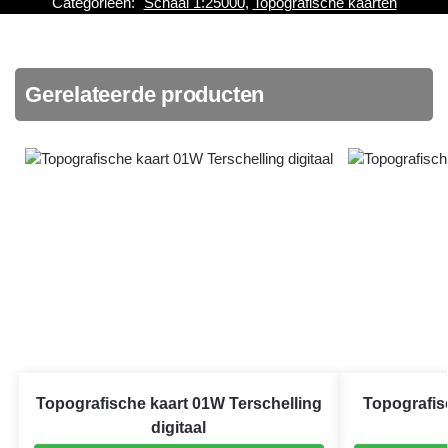
Categorieën:
Schaal 1:25000
,
Topografische kaarten
Gerelateerde producten
Topografische kaart 01W Terschelling
Topografis
digitaal