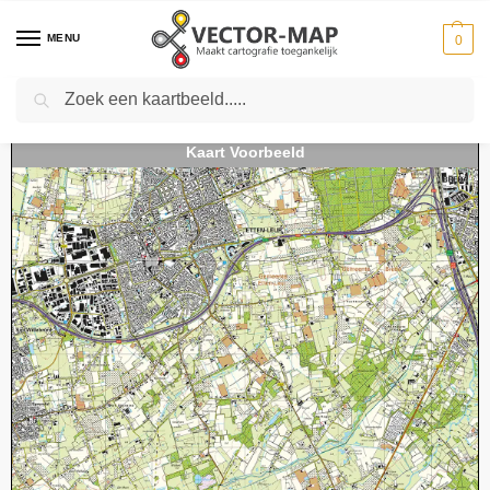
MENU
0
Zoeken
Home
Kaarten
Topografische kaarten
Schaal 1:25000
Topografische Kaart 50A Etten-Leur digitaal
-
-
-
-