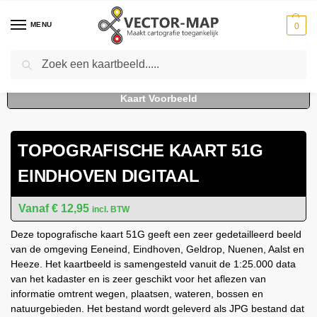
MENU
0
Zoeken
Home
Kaarten
Topografische kaarten
Schaal 1:25000
Topografische Kaart 51G Eindhoven digitaal
-
-
-
-
TOPOGRAFISCHE KAART 51G
EINDHOVEN DIGITAAL
€
12,95
incl. BTW
Deze topografische kaart 51G geeft een zeer gedetailleerd beeld
van de omgeving Eeneind, Eindhoven, Geldrop, Nuenen, Aalst en
Heeze. Het kaartbeeld is samengesteld vanuit de 1:25.000 data
van het kadaster en is zeer geschikt voor het aflezen van
informatie omtrent wegen, plaatsen, wateren, bossen en
natuurgebieden. Het bestand wordt geleverd als JPG bestand dat