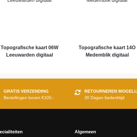
Topografische kaart 06W
Topografische kaart 14O
Leeuwarden digitaal
Medemblik digitaal
GRATIS VERZENDING
RETOURNEREN MOGELI
Bestellingen boven €100,-
30 Dagen bedenktijd
ecialiteiten
Algemeen