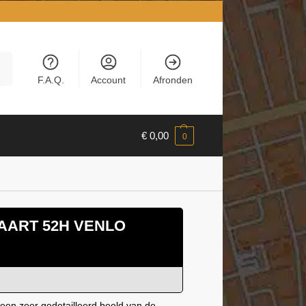
en
F.A.Q.
Account
Afronden
€
0,00
0
AART 52H VENLO
een zeer gedetailleerd beeld van de