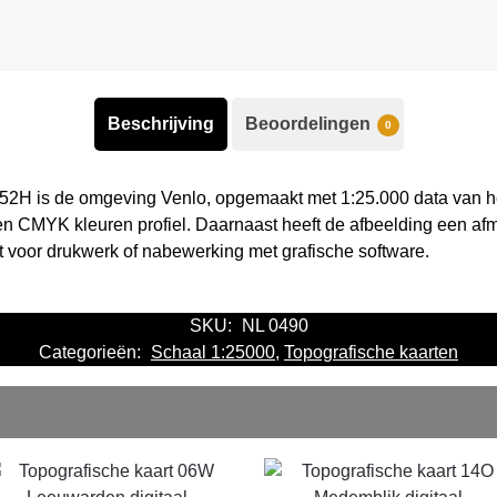
Beschrijving
Beoordelingen
0
 52H is de omgeving Venlo, opgemaakt met 1:25.000 data van he
en CMYK kleuren profiel. Daarnaast heeft de afbeelding een af
kt voor drukwerk of nabewerking met grafische software.
SKU:
NL 0490
Categorieën:
Schaal 1:25000
,
Topografische kaarten