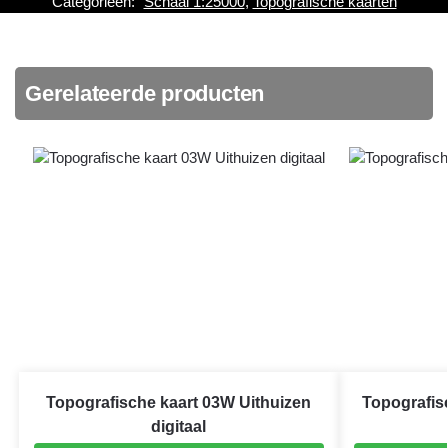
Categorieën:
Schaal 1:25000
,
Topografische kaarten
Gerelateerde producten
Topografische kaart 03W Uithuizen
Topografis
digitaal