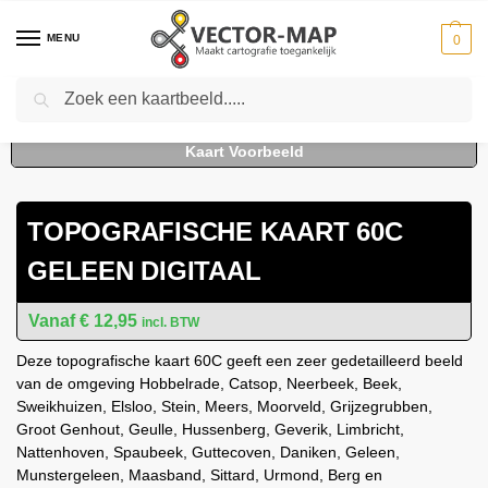
MENU
0
Zoeken
Home
Kaarten
Topografische kaarten
Schaal 1:25000
Topografische Kaart 60C Geleen digitaal
-
-
-
-
TOPOGRAFISCHE KAART 60C
GELEEN DIGITAAL
€
12,95
incl. BTW
Deze topografische kaart 60C geeft een zeer gedetailleerd beeld
van de omgeving Hobbelrade, Catsop, Neerbeek, Beek,
Sweikhuizen, Elsloo, Stein, Meers, Moorveld, Grijzegrubben,
Groot Genhout, Geulle, Hussenberg, Geverik, Limbricht,
Nattenhoven, Spaubeek, Guttecoven, Daniken, Geleen,
Munstergeleen, Maasband, Sittard, Urmond, Berg en