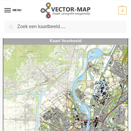
MENU
0
Zoeken
Home
Kaarten
Topografische kaarten
Schaal 1:25000
Topografische Kaart 61F Maastricht digitaal
-
-
-
-