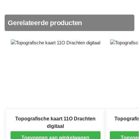
Gerelateerde producten
Topografische kaart 11O Drachten
Topografi
digitaal
Toevoegen aan winkelwagen
Toevoe