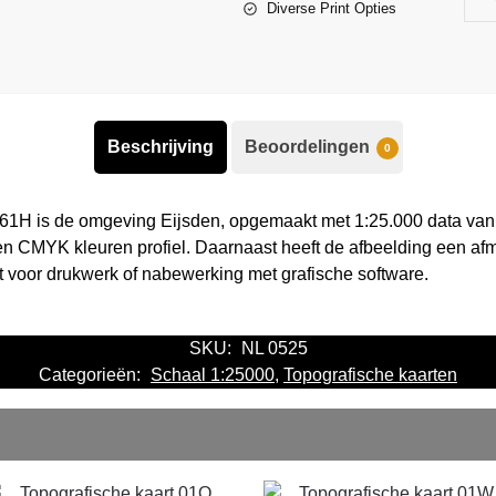
Diverse Print Opties
Beschrijving
Beoordelingen
0
 61H is de omgeving Eijsden, opgemaakt met 1:25.000 data van 
en CMYK kleuren profiel. Daarnaast heeft de afbeelding een af
kt voor drukwerk of nabewerking met grafische software.
SKU:
NL 0525
Categorieën:
Schaal 1:25000
,
Topografische kaarten