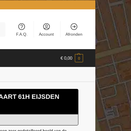
en
F.A.Q.
Account
Afronden
€
0,00
0
ART 61H EIJSDEN
een zeer gedetailleerd beeld van de