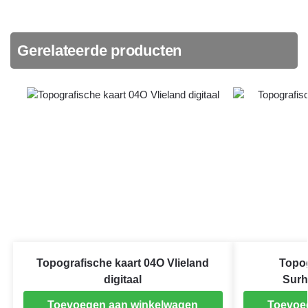
Gerelateerde producten
Topografische kaart 04O Vlieland
Topog
digitaal
Surh
Toevoegen aan winkelwagen
Toevoe