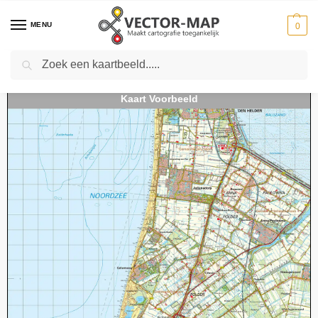
MENU
0
Zoeken
Home
Kaarten
Topografische kaarten
Schaal 1:50000
Topografische kaart 14W Schagen digitaal
-
-
-
-