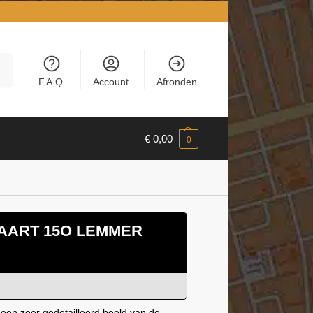
en
F.A.Q.
Account
Afronden
€
0,00
0
AART 15O LEMMER
 een zeer gedetailleerd beeld van de