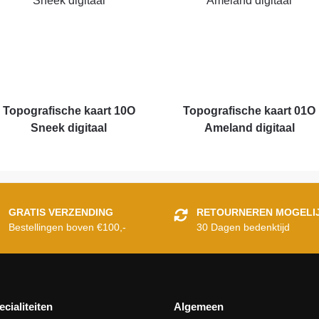
Topografische kaart 10O
Topografische kaart 01O
Sneek digitaal
Ameland digitaal
GRATIS VERZENDING
RETOURNEREN MOGELI
Bestellingen boven €100,-
30 Dagen bedenktijd
ecialiteiten
Algemeen