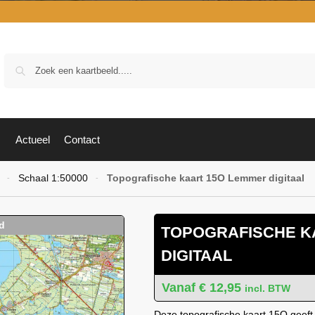
Zoek
Actueel
Contact
Schaal 1:50000
Topografische kaart 15O Lemmer digitaal
-
-
TOPOGRAFISCHE K
DIGITAAL
€
12,95
incl. BTW
Deze topografische kaart 15O geeft