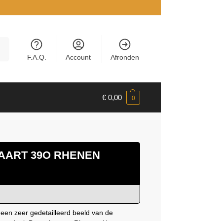
en
F.A.Q.
Account
Afronden
€
0,00
0
AART 39O RHENEN
een zeer gedetailleerd beeld van de