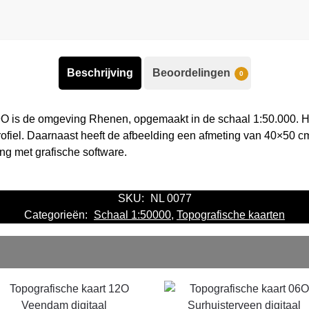
Beschrijving
Beoordelingen
0
9O is de omgeving Rhenen, opgemaakt in de schaal 1:50.000. H
fiel. Daarnaast heeft de afbeelding een afmeting van 40×50 cm
ng met grafische software.
SKU:
NL 0077
Categorieën:
Schaal 1:50000
,
Topografische kaarten