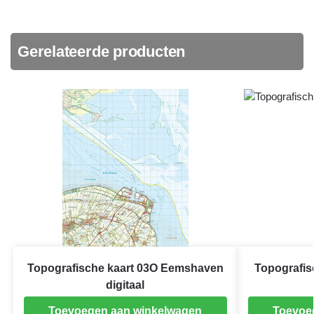
Gerelateerde producten
Topografische kaart 03O Eemshaven
Topografis
digitaal
Toevoegen aan winkelwagen
Toevoe