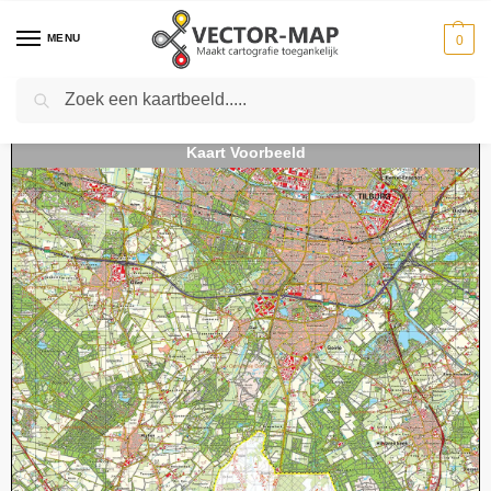
MENU
0
Zoeken
Home
Kaarten
Topografische kaarten
Schaal 1:50000
Topografische kaart 50O Tilburg digitaal
-
-
-
-