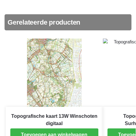
Gerelateerde producten
Topografische kaart 13W Winschoten
Topog
digitaal
Surh
Toevoegen aan winkelwagen
Toevoe