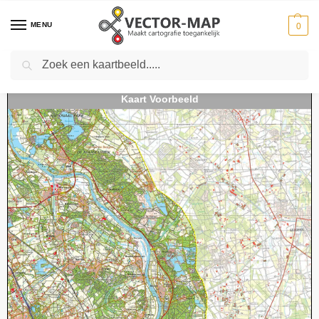
MENU
0
Zoeken
Home
Kaarten
Topografische kaarten
Schaal 1:50000
Topografische kaart 52O Venlo digitaal
-
-
-
-